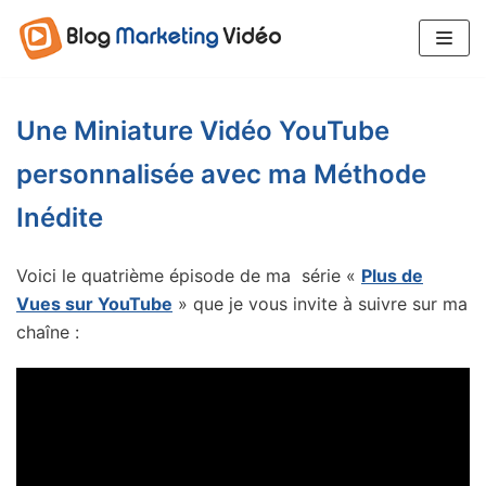
Aller
au
contenu
Une Miniature Vidéo YouTube
personnalisée avec ma Méthode
Inédite
Voici le quatrième épisode de ma série «
Plus de
Vues sur YouTube
» que je vous invite à suivre sur ma
chaîne :