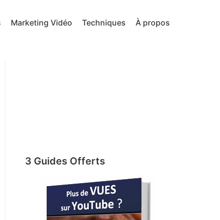
s
Marketing Vidéo
Techniques
À propos
3 Guides Offerts